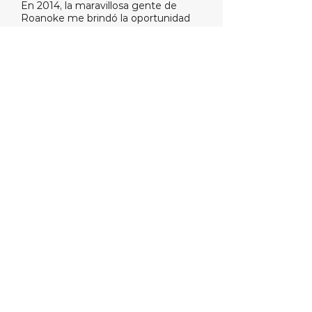
En 2014, la maravillosa gente de
Roanoke me brindó la oportunidad
de representar a nuestra comunidad
en la Cámara de Delegados de
Virginia. En seguida comencé a
trabajar en la eliminación de las
donaciones de comités de acción
política (PAC) con intereses
especiales, empezando con la
iniciativa
“Impact Center”, que busca
empoderar a nuevos líderes, y dando
ejemplo de una nueva forma de
entender
la política con nuestra iniciativa
“Democratic Promise”, que busca
crear buena voluntad invirtiendo en
nuestros barrios.
Más abajo hay una lista de nuestro
trabajo, pero, independientemente de